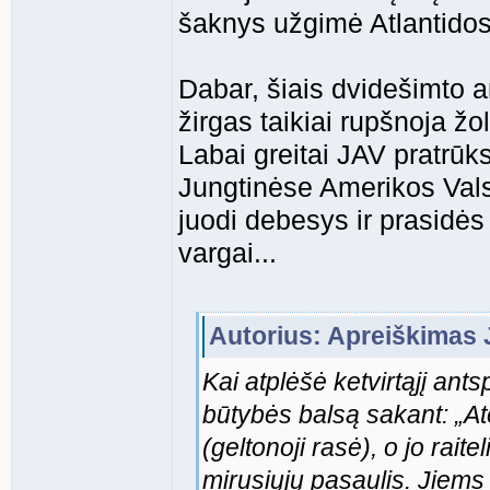
šaknys užgimė Atlantidos
Dabar, šiais dvidešimto 
žirgas taikiai rupšnoja žo
Labai greitai JAV pratrū
Jungtinėse Amerikos Val
juodi debesys ir prasidės 
vargai...
Autorius: Apreiškimas J
Kai atplėšė ketvirtąjį ant
būtybės balsą sakant: „Ate
(geltonoji rasė), o jo raite
mirusiųjų pasaulis. Jiems