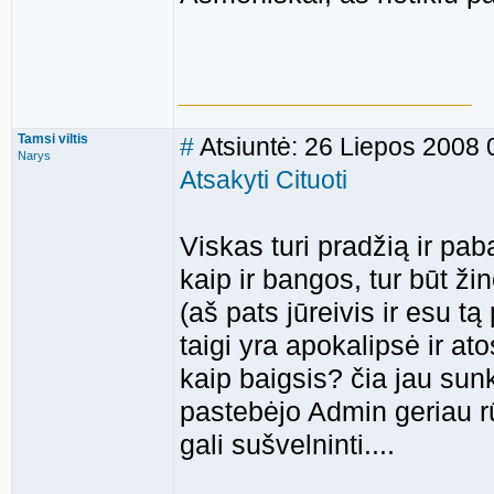
___________________
Tamsi viltis
#
Atsiuntė: 26 Liepos 2008 
Narys
Atsakyti
Cituoti
Viskas turi pradžią ir pab
kaip ir bangos, tur būt ži
(aš pats jūreivis ir esu t
taigi yra apokalipsė ir ato
kaip baigsis? čia jau sunk
pastebėjo Admin geriau rū
gali sušvelninti....