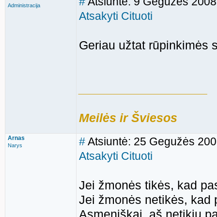
#
Atsiuntė: 9 Gegužės 2008
Administracija
Atsakyti
Cituoti
Geriau užtat rūpinkimės 
___________________
Meilės ir Šviesos
Arnas
#
Atsiuntė: 25 Gegužės 200
Narys
Atsakyti
Cituoti
Jei žmonės tikės, kad pas
Jei žmonės netikės, kad 
Asmeniškai, aš netikiu p