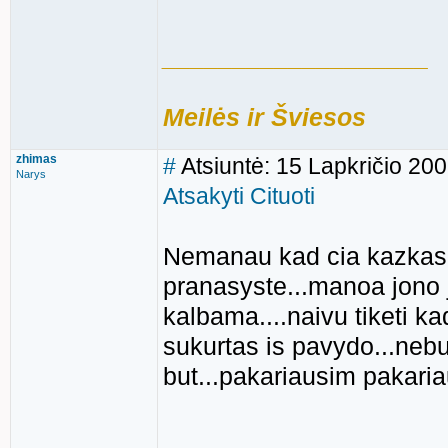
___________________
Meilės ir Šviesos
zhimas
#
Atsiuntė: 15 Lapkričio 20
Narys
Atsakyti
Cituoti
Nemanau kad cia kazkas bu
pranasyste...manoa jono j
kalbama....naivu tiketi k
sukurtas is pavydo...nebuv
but...pakariausim pakaria