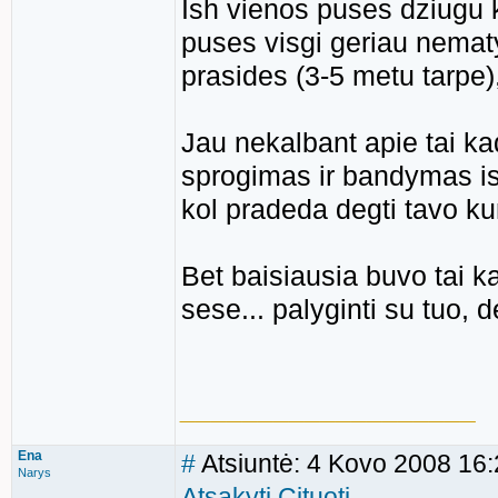
Ish vienos puses dziugu ka
puses visgi geriau nematy
prasides (3-5 metu tarpe
Jau nekalbant apie tai kad
sprogimas ir bandymas ish
kol pradeda degti tavo k
Bet baisiausia buvo tai 
sese... palyginti su tuo, d
___________________
Ena
#
Atsiuntė: 4 Kovo 2008 16
Narys
Atsakyti
Cituoti