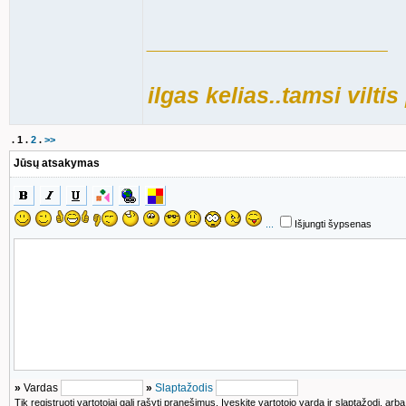
___________________
ilgas kelias..tamsi viltis
.
1
.
2
.
>>
Jūsų atsakymas
...
Išjungti šypsenas
»
Vardas
»
Slaptažodis
Tik registruoti vartotojai gali rašyti pranešimus. Įveskite vartotojo vardą ir slaptažodį, arb