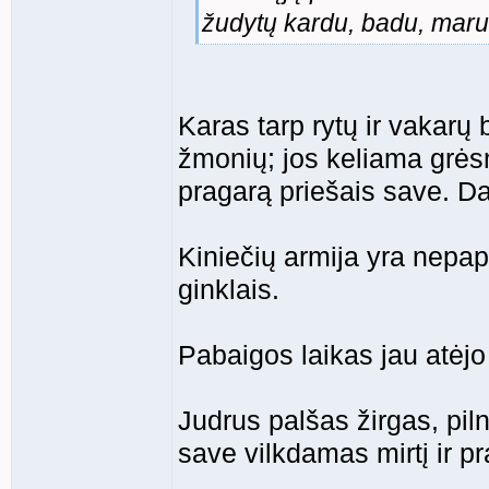
žudytų kardu, badu, maru 
Karas tarp rytų ir vakarų 
žmonių; jos keliama grėsmė
pragarą priešais save. Da
Kiniečių armija yra nepapr
ginklais.
Pabaigos laikas jau atėjo
Judrus palšas žirgas, piln
save vilkdamas mirtį ir pr