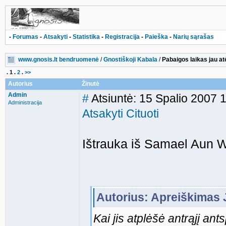
-
Forumas
-
Atsakyti
-
Statistika
-
Registracija
-
Paieška
-
Narių sąrašas
www.gnosis.lt bendruomenė
/
Gnostiškoji Kabala
/
Pabaigos laikas jau at
.
1
.
2
.
>>
Autorius
Žinutė
Admin
#
Atsiuntė: 15 Spalio 2007 
Administracija
Atsakyti
Cituoti
Ištrauka iš Samael Aun
Autorius: Apreiškimas J
Kai jis atplėšė antrąjį an