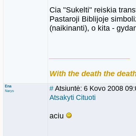
Cia "Sukelti" reiskia tra
Pastaroji Biblijoje simb
(naikinanti), o kita - gyda
___________________
With the death the death 
Ena
#
Atsiuntė: 6 Kovo 2008 09
Narys
Atsakyti
Cituoti
aciu