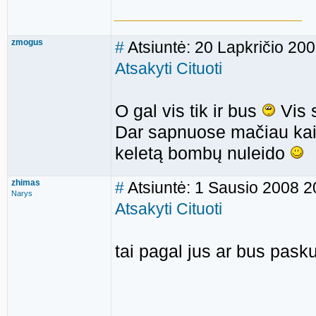
___________________
zmogus
#
Atsiuntė: 20 Lapkričio 20
Atsakyti
Cituoti
O gal vis tik ir bus
Vis s
Dar sapnuose mačiau kaip
keletą bombų nuleido
zhimas
#
Atsiuntė: 1 Sausio 2008 2
Narys
Atsakyti
Cituoti
tai pagal jus ar bus pask
___________________