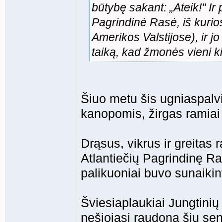
būtybę sakant: „Ateik!" Ir
Pagrindinė Rasė, iš kurios
Amerikos Valstijose), ir jo
taiką, kad žmonės vieni ki
Šiuo metu šis ugniaspalvis
kanopomis, žirgas ramiai
Drąsus, vikrus ir greitas
Atlantiečių Pagrindinę Ras
palikuoniai buvo sunaikint
Šviesiaplaukiai Jungtinių
nešiojasi raudoną šių sen